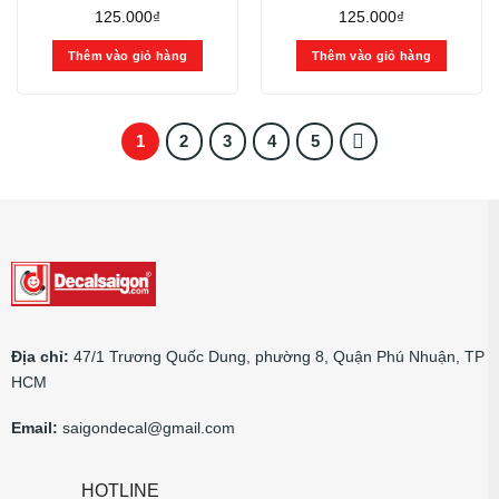
125.000
₫
125.000
₫
Thêm vào giỏ hàng
Thêm vào giỏ hàng
1
2
3
4
5
Địa chỉ:
47/1 Trương Quốc Dung, phường 8, Quận Phú Nhuận, TP
HCM
Email:
saigondecal@gmail.com
HOTLINE