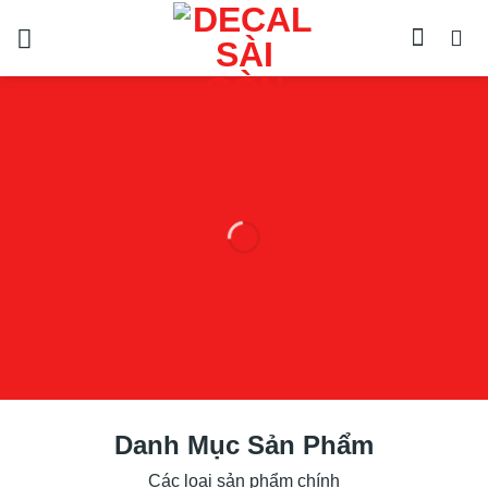
Chuyển
đến
nội
dung
Dán Decal
Laptop,
Macbook
Danh Mục Sản Phẩm
Các loại sản phẩm chính