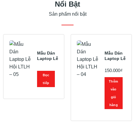
Nổi Bật
Sản phẩm nổi bật
Mẫu Dán
Mẫu Dán
Laptop Lễ
Laptop Lễ
Hội LTLH
Hội LTLH
– 05
– 04
150.000
₫
Đọc
Thêm
tiếp
vào
giỏ
hàng