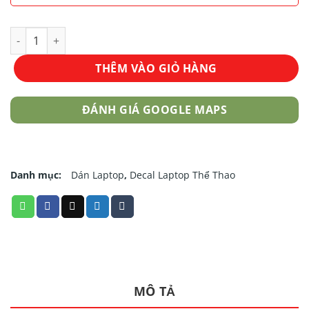
Mẫu Dán Laptop Thể Thao LTTT - 151 số lượng
THÊM VÀO GIỎ HÀNG
ĐÁNH GIÁ GOOGLE MAPS
Danh mục:
Dán Laptop
,
Decal Laptop Thể Thao
MÔ TẢ