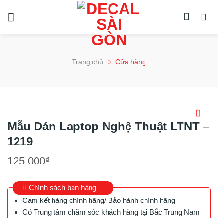
Chuyển
đến
nội
dung
»
Trang chủ
Cửa hàng
Mẫu Dán Laptop Nghệ Thuật LTNT –
1219
125.000
₫
Chính sách bán hàng
Cam kết hàng chính hãng/ Bảo hành chính hãng
Có Trung tâm chăm sóc khách hàng tại Bắc Trung Nam