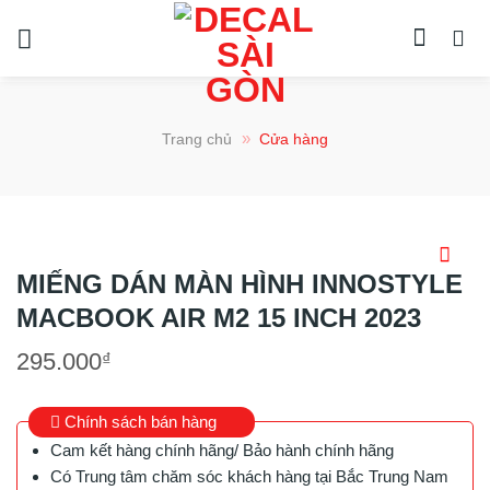
Chuyển
đến
nội
dung
»
Trang chủ
Cửa hàng
MIẾNG DÁN MÀN HÌNH INNOSTYLE
MACBOOK AIR M2 15 INCH 2023
295.000
₫
Chính sách bán hàng
Cam kết hàng chính hãng/ Bảo hành chính hãng
Có Trung tâm chăm sóc khách hàng tại Bắc Trung Nam