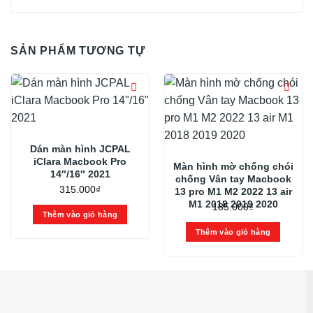
SẢN PHẨM TƯƠNG TỰ
Dán màn hình JCPAL
iClara Macbook Pro
Màn hình mờ chống chói
14″/16″ 2021
chống Vân tay Macbook
315.000
₫
13 pro M1 M2 2022 13 air
M1 2018 2019 2020
185.000
₫
Thêm vào giỏ hàng
Thêm vào giỏ hàng