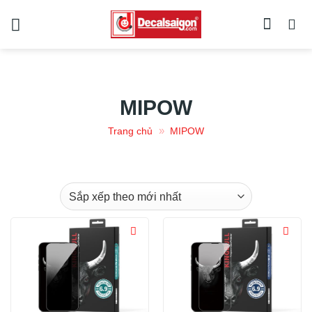
Chuyển
đến
nội
dung
MIPOW
»
Trang chủ
MIPOW