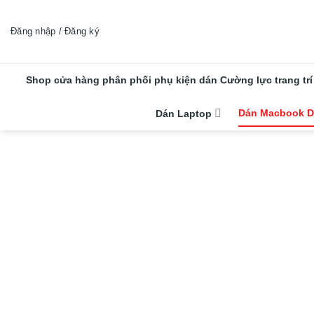
Chuyển
đến
Đăng nhập / Đăng ký
nội
dung
Shop cửa hàng phân phối phụ kiện dán Cường lực trang trí
Dán Macbook D
Dán Laptop