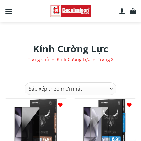
Chuyển
đến
nội
dung
Kính Cường Lực
»
»
Trang chủ
Kính Cường Lực
Trang 2